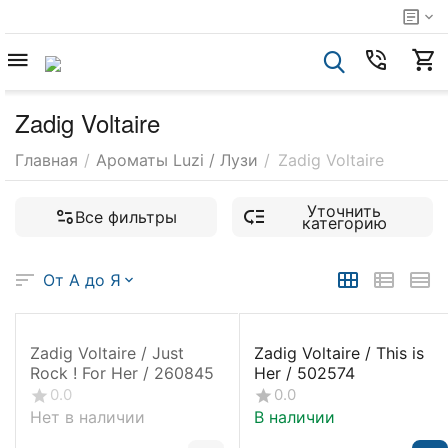
Zadig Voltaire
Главная
/
Ароматы Luzi / Лузи
/
Zadig Voltaire
Уточнить
Все фильтры
категорию
От А до Я
Zadig Voltaire / Just
Zadig Voltaire / This is
Rock ! For Her / 260845
Her / 502574
0.0
0.0
Нет в наличии
В наличии