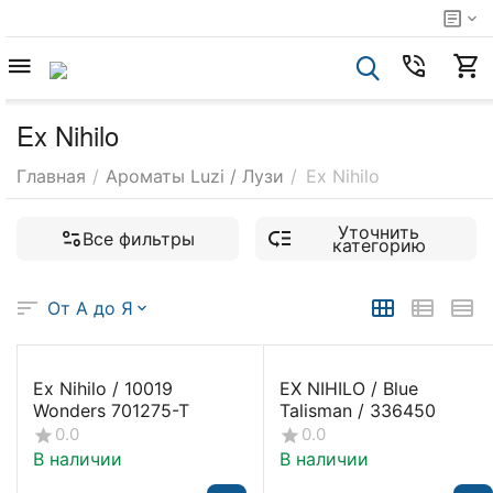
Ex Nihilo
Главная
/
Ароматы Luzi / Лузи
/
Ex Nihilo
Уточнить
Все фильтры
категорию
От А до Я
Ex Nihilo / 10019
EX NIHILO / Blue
Wonders 701275-T
Talisman / 336450
0.0
0.0
В наличии
В наличии