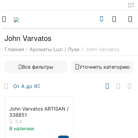
John Varvatos
Главная
/
Ароматы Luzi / Лузи
/
John Varvatos
Все фильтры
Уточнить категорию
От А до Я
John Varvatos ARTISAN /
338851
0.0
В наличии