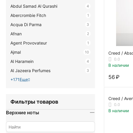
Abdul Samad Al Qurashi
4
Abercrombie Fitch
1
Acqua Di Parma
3
Afnan
2
Agent Provovateur
1
Ajmal
10
Creed / Abso
234160-T
0.0
Al Haramein
4
В наличии
Al Jazeera Perfumes
3
‍56‍
₽
+171
Еще
Creed / Ave
Фильтры товаров
0.0
В наличии
Верхние ноты