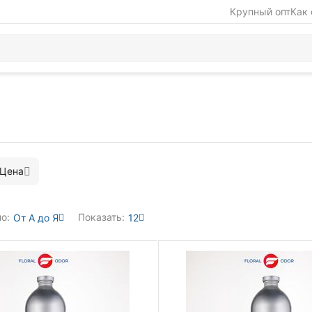
Крупный опт
Как 
Цена
о:
Показать:
От А до Я
12