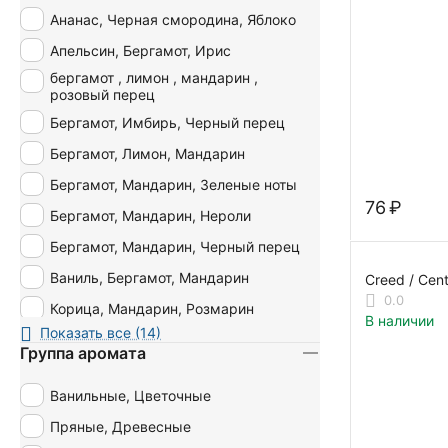
Ананас, Черная смородина, Яблоко
Апельсин, Бергамот, Ирис
бергамот , лимон , мандарин ,
розовый перец
Бергамот, Имбирь, Черный перец
Бергамот, Лимон, Мандарин
Бергамот, Мандарин, Зеленые ноты
‍76‍
₽
Бергамот, Мандарин, Нероли
Бергамот, Мандарин, Черный перец
Ваниль, Бергамот, Мандарин
Creed / Cen
0.0
Корица, Мандарин, Розмарин
В наличии
Показать все (14)
Лайм, Бергамот, Мандарин
Группа аромата
Розовый перец, Бергамот, Мандарин
Ванильные, Цветочные
Яблоко, Персик, Бергамот
Пряные, Древесные
Яблоко, Фиалка, Береза