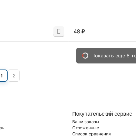
‍48‍
₽
Показать еще 8 т
1
2
Покупательский сервис
Ваши заказы
зь
Отложенные
Список сравнения