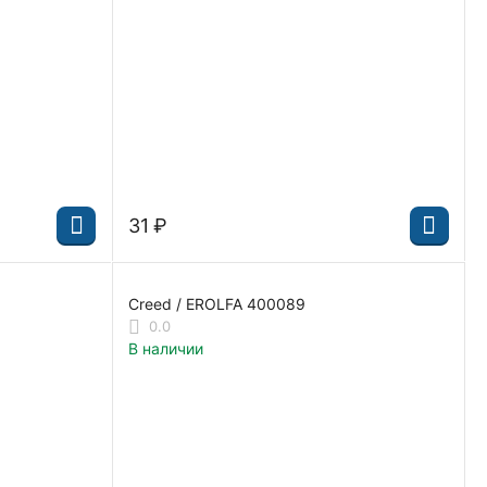
‍31‍
₽
Creed / EROLFA 400089
0.0
В наличии