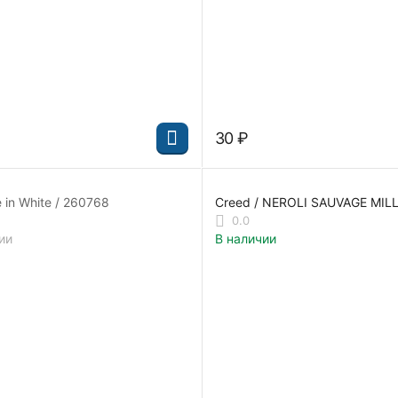
‍30‍
₽
 in White / 260768
Creed / NEROLI SAUVAGE MILL
461254-T
0.0
ии
В наличии