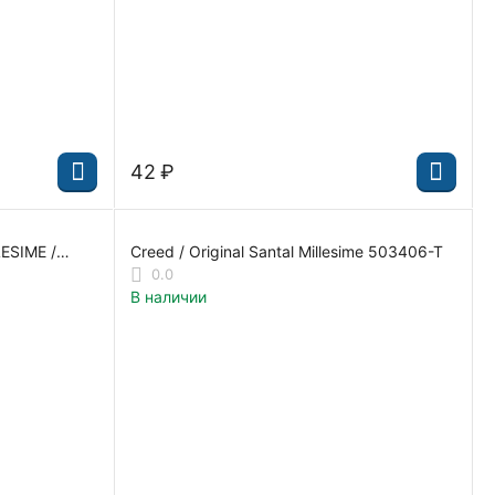
‍42‍
₽
ESIME /
Creed / Original Santal Millesime 503406-T
0.0
В наличии