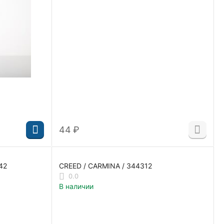
‍44‍
₽
42
CREED / CARMINA / 344312
0.0
В наличии