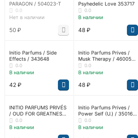
PARAGON / 504023-T
Psyhedelic Love 353717
0.0
0.0
Нет в наличии
В наличии
‍50‍
₽
‍48‍
₽
Initio Parfums / Side
Initio Parfums Prives /
Effects / 343648
Musk Therapy / 460053-
1
0.0
0.0
В наличии
В наличии
‍42‍
₽
‍48‍
₽
INITIO PARFUMS PRIVÉS
Initio Parfums Prives /
/ OUD FOR GREATNESS
Power Self (U.) / 350160-
NEO (INITIO X HARRODS)
1
0.0
0.0
/ 504205
В наличии
В наличии