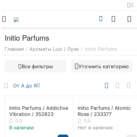
Initio Parfums
Главная
/
Ароматы Luzi / Лузи
/
Initio Parfums
Все фильтры
Уточнить категорию
От А до Я
Initio Parfums / Addictive
Initio Parfums / Atomic
Vibration / 352823
Rose / 233377
0.0
0.0
В наличии
Нет в наличии