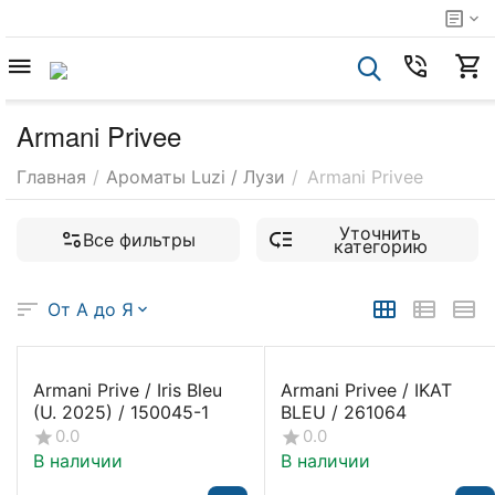
Armani Privee
Главная
/
Ароматы Luzi / Лузи
/
Armani Privee
Уточнить
Все фильтры
категорию
От А до Я
Armani Prive / Iris Bleu
Armani Privee / IKAT
(U. 2025) / 150045-1
BLEU / 261064
0.0
0.0
В наличии
В наличии