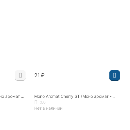
‍21‍
₽
но аромат -
Mono Aromat Cherry ST (Моно аромат -
Вишня) 233681-A
0.0
Нет в наличии