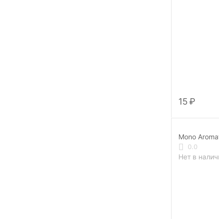
‍15‍
₽
Mono Aromat 
(Моно аром
0.0
Виноградно
Нет в налич