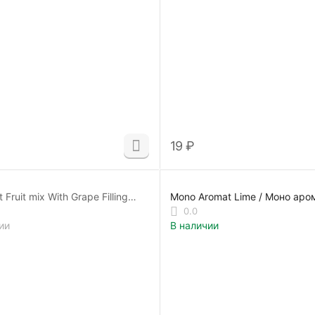
‍19‍
₽
Fruit mix With Grape Filling
Mono Aromat Lime / Моно аро
ат Фруктовая смесь С
339014-A
0.0
й Начинкой) 343815-А
ии
В наличии