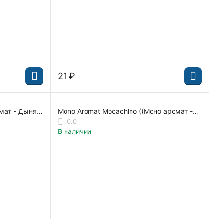
‍21‍
₽
мат - Дыня)
Mono Aromat Mocachino ((Моно аромат -
МОККАЧИНО) 704113
0.0
В наличии