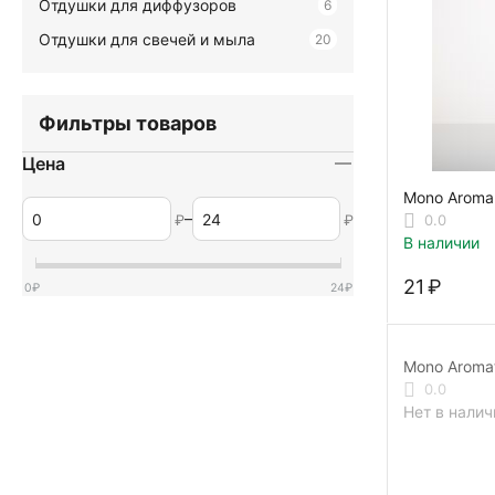
Отдушки для диффузоров
6
Отдушки для свечей и мыла
20
Фильтры товаров
Цена
Mono Aroma
аромат АНТ
–
₽
₽
0.0
В наличии
‍21‍
₽
0
₽
24
₽
Mono Aroma
233746-A
0.0
Нет в налич