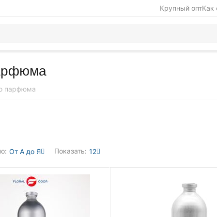
Крупный опт
Как 
парфюма
го парфюма
о:
Показать:
От А до Я
12