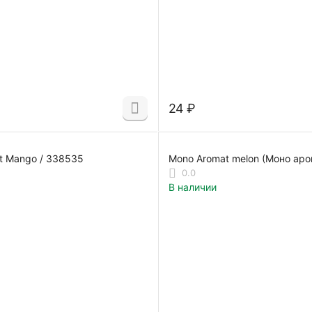
‍24‍
₽
Mono Aromat Mango / 338535
Mono Aromat melon (Моно аро
338259, 339179
0.0
В наличии