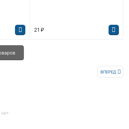
‍21‍
₽
оваров
ВПЕРЕД
 нет