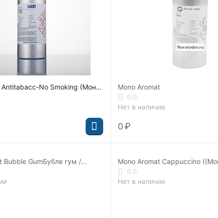
 Antitabacc-No Smoking (Моно
Mono Aromat
ИТАБАК) 605602
0.0
Нет в наличии
‍0‍
₽
t Bubble GumБубле гум /
Mono Aromat Cappuccino ((Мо
КАПУЧЧИНО) 354419
0.0
ии
Нет в наличии