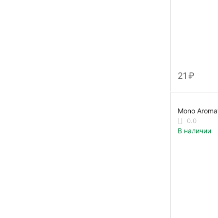
‍21‍
₽
0.0
В наличии