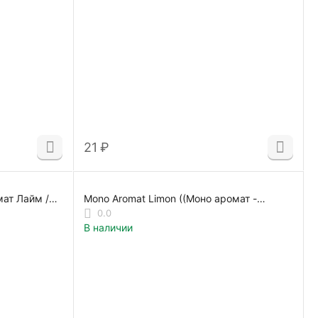
‍21‍
₽
мат Лайм /
Mono Aromat Limon ((Моно аромат -
ЛИМОН) 338982-F
0.0
В наличии