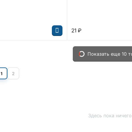
‍21‍
₽
Показать еще 10 т
1
2
Здесь пока ничего