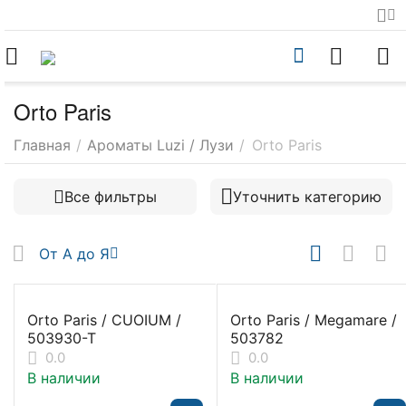
Orto Paris
Главная
/
Ароматы Luzi / Лузи
/
Orto Paris
Все фильтры
Уточнить категорию
От А до Я
Orto Paris / CUOIUM /
Orto Paris / Megamare /
503930-T
503782
0.0
0.0
В наличии
В наличии