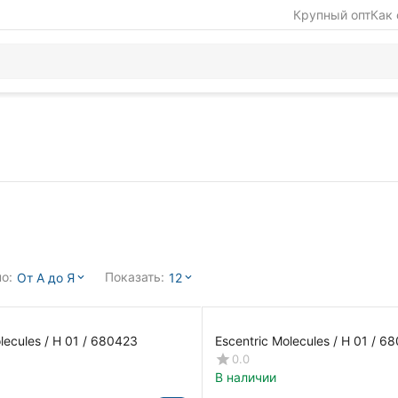
Крупный опт
Как 
о:
Показать:
От А до Я
12
lecules / H 01 / 680423
Escentric Molecules / H 01 / 6
0.0
В наличии