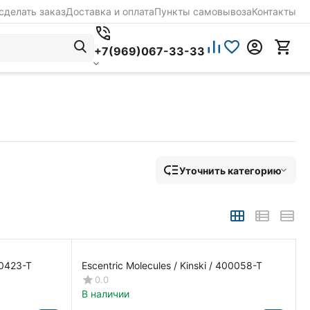
сделать заказ
Доставка и оплата
Пункты самовывоза
Контакты
+7(969)067-33-33
Уточнить категорию
80423-T
Escentric Molecules / Kinski / 400058-T
0.0
В наличии