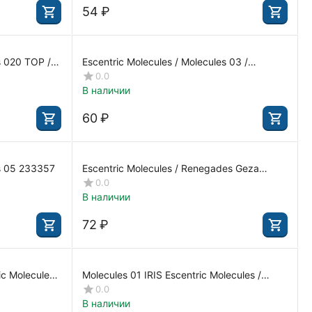
‍54‍
₽
 TOP /
Escentric Molecules / Molecules 03 /
338839
0.0
В наличии
‍60‍
₽
es 05 233357
Escentric Molecules / Renegades Geza
Schoen 260794-T
0.0
В наличии
‍72‍
₽
ic Molecules /
Molecules 01 IRIS Escentric Molecules /
ules233357-T
580215
0.0
В наличии