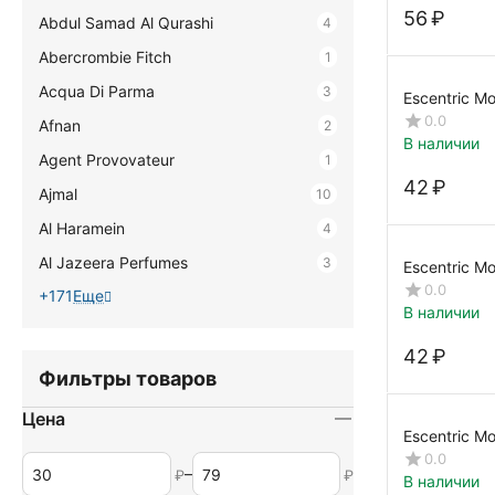
‍56‍
₽
Abdul Samad Al Qurashi
4
Abercrombie Fitch
1
Acqua Di Parma
3
0.0
Afnan
2
В наличии
Agent Provovateur
1
‍42‍
₽
Ajmal
10
Al Haramein
4
Al Jazeera Perfumes
3
Escentric Mo
0.0
+171
Еще
В наличии
‍42‍
₽
Фильтры товаров
Цена
Escentric Mo
232025-T
0.0
–
₽
₽
В наличии