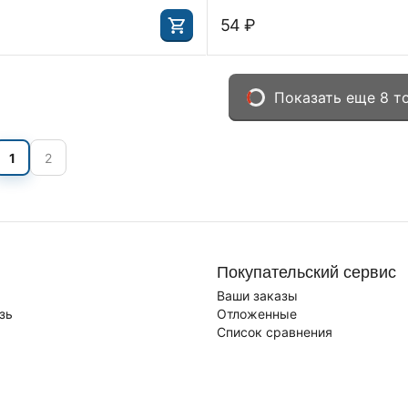
‍54‍
₽
Показать еще 8 т
1
2
Покупательский сервис
Ваши заказы
зь
Отложенные
Список сравнения