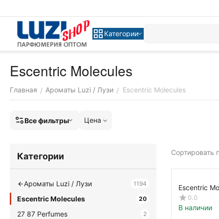
Категории
Escentric Molecules
Главная
Ароматы Luzi / Лузи
Escentric Molecules
/
/
Цена
Все фильтры
Сортировать п
Категории
Ароматы Luzi / Лузи
1194
Escentric Mo
0.0
Escentric Molecules
20
В наличии
27 87 Perfumes
2