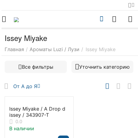
Issey Miyake
Главная
/
Ароматы Luzi / Лузи
/
Issey Miyake
Все фильтры
Уточнить категорию
От А до Я
Issey Miyake / A Drop d
issey / 343907-T
0.0
В наличии