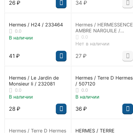
‍26‍
₽
‍34‍
₽
Hermes / H24 / 233464
Hermes / HERMESSENCE
AMBRE NARGUILE /
0.0
503951
0.0
В наличии
Нет в наличии
‍41‍
₽
‍27‍
₽
Hermes / Le Jardin de
Hermes / Terre D Hermes
Monsieur li / 232081
/ 507120
0.0
0.0
В наличии
В наличии
‍28‍
₽
‍36‍
₽
Hermes / Terre D Hermes
HERMES / TERRE