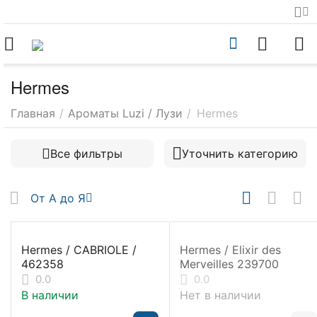
Hermes
Главная
/
Ароматы Luzi / Лузи
/
Hermes
Все фильтры
Уточнить категорию
От А до Я
Hermes / CABRIOLE /
Hermes / Elixir des
462358
Merveilles 239700
0.0
0.0
В наличии
Нет в наличии