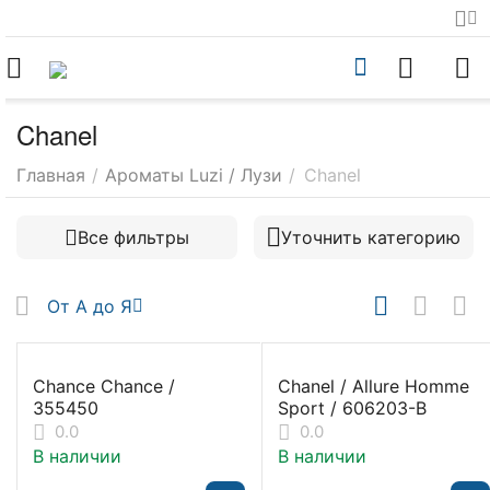
Chanel
Главная
/
Ароматы Luzi / Лузи
/
Chanel
Все фильтры
Уточнить категорию
От А до Я
Chance Chance /
Chanel / Allure Homme
355450
Sport / 606203-B
0.0
0.0
В наличии
В наличии