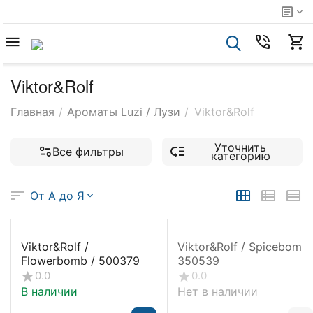
Viktor&Rolf
Главная
/
Ароматы Luzi / Лузи
/
Viktor&Rolf
Уточнить
Все фильтры
категорию
От А до Я
Viktor&Rolf /
Viktor&Rolf / Spicebom
Flowerbomb / 500379
350539
0.0
0.0
В наличии
Нет в наличии