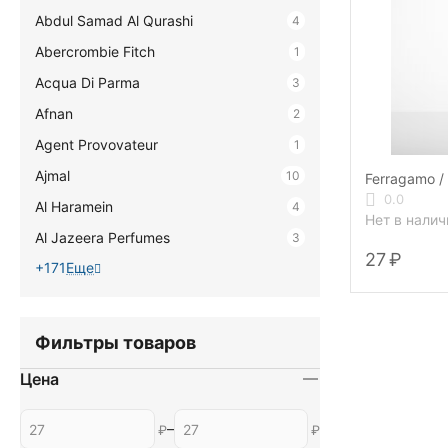
Abdul Samad Al Qurashi
4
Abercrombie Fitch
1
Acqua Di Parma
3
Afnan
2
Agent Provovateur
1
Ajmal
10
Ferragamo /
0.0
Al Haramein
4
Нет в налич
Al Jazeera Perfumes
3
‍27‍
₽
+171
Еще
Фильтры товаров
Цена
–
₽
₽