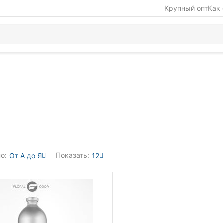
Крупный опт
Как 
о:
Показать:
От А до Я
12