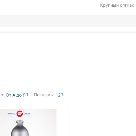
Крупный опт
Как 
о:
Показать:
От А до Я
12