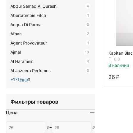
Abdul Samad Al Qurashi
4
Abercrombie Fitch
1
Acqua Di Parma
3
Afnan
2
Agent Provovateur
1
Ajmal
10
Kapitan Blac
0.0
Al Haramein
4
В наличии
Al Jazeera Perfumes
3
‍26‍
₽
+171
Еще
Фильтры товаров
Цена
–
₽
₽