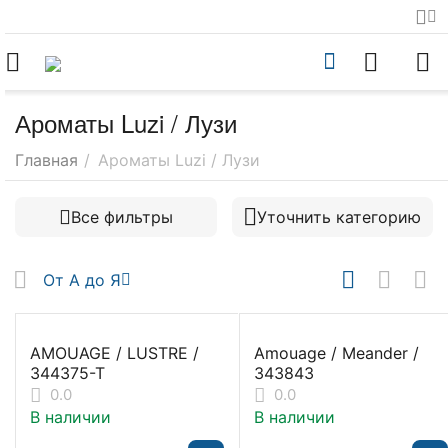
Ароматы Luzi / Лузи
Главная
/
Ароматы Luzi / Лузи
Все фильтры
Уточнить категорию
От А до Я
AMOUAGE / LUSTRE /
Amouage / Meander /
344375-T
343843
0.0
0.0
В наличии
В наличии