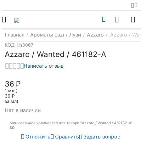
Главная
/
Ароматы Luzi / Лузи
/
Azzaro
/
Azzaro / Wa
КОД:
s0067
Azzaro / Wanted / 461182-A
Написать отзыв
‍36‍
₽
1 мл (
36
₽
за мл)
Нет в наличии
Минимальное количество для товара "Azzaro / Wanted / 461182-A"
30
.
Отложить
Сравнить
Задать вопрос