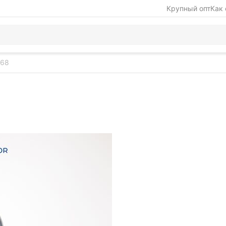
Крупный опт
Как 
268