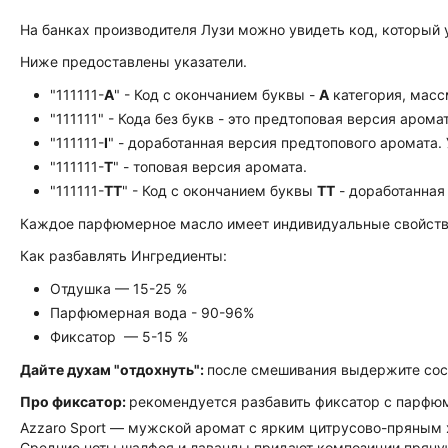
На банках производителя Лузи можно увидеть код, который 
Ниже предоставлены указатели.
"111111-
А
" - Код с окончанием буквы -
А
категория, масс
"111111" - Кода без букв - это предтоповая версия аромат
"111111-
I
" - доработанная версия предтопового аромата.
"111111-
Т
" - топовая версия аромата.
"111111-
ТТ
" - Код с окончанием буквы
TT
- доработанная
Каждое парфюмерное масло имеет индивидуальные свойства:
Как разбавлять Ингредиенты:
Отдушка — 15-25 %
Парфюмерная вода - 90-96%
Фиксатор — 5-15 %
Дайте духам "отдохнуть":
после смешивания выдержите сост
Про фиксатор:
рекомендуется разбавить фиксатор с парфюме
Azzaro Sport — мужской аромат с ярким цитрусово-пряным х
Средние ноты шалфея и лаванды придают композиции пряную