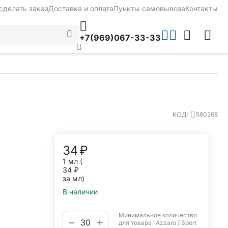
сделать заказ
Доставка и оплата
Пункты самовывоза
Контакты
+7(969)067-33-33
КОД:
580268
‍34‍
₽
1 мл (
34
₽
за мл)
В наличии
Минимальное количество
+
−
для товара "Azzaro / Sport