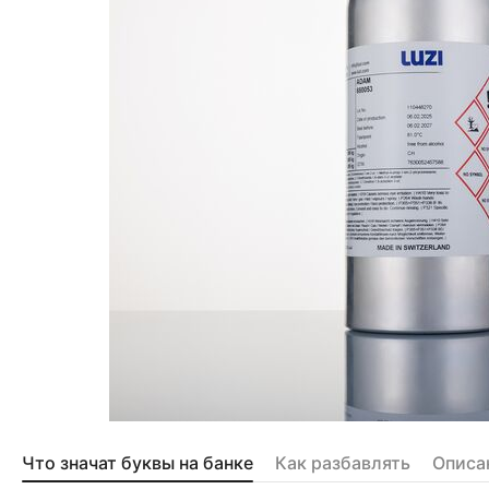
Что значат буквы на банке
Как разбавлять
Описа