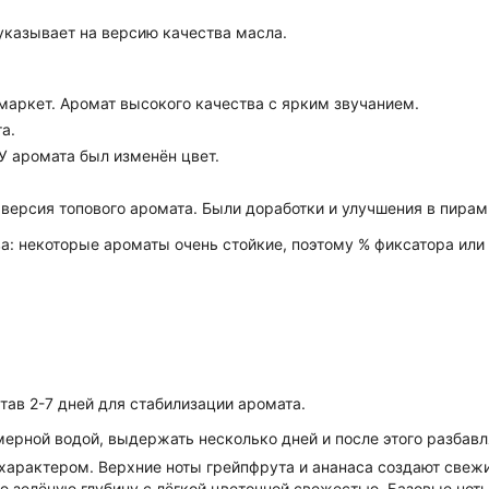
указывает на версию качества масла.
маркет. Аромат высокого качества с ярким звучанием.
а.
 У аромата был изменён цвет.
 версия топового аромата. Были доработки и улучшения в пирам
 некоторые ароматы очень стойкие, поэтому % фиксатора или 
ав 2-7 дней для стабилизации аромата.
рной водой, выдержать несколько дней и после этого разбавля
арактером. Верхние ноты грейпфрута и ананаса создают свежий
 зелёную глубину с лёгкой цветочной свежестью. Базовые ноты