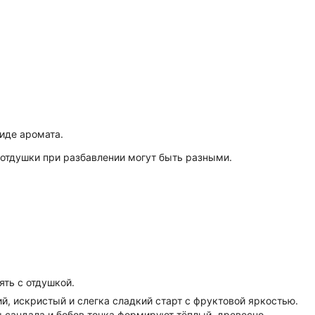
иде аромата.
отдушки при разбавлении могут быть разными.
ть с отдушкой.
, искристый и слегка сладкий старт с фруктовой яркостью.
 сандала и бобов тонка формируют тёплый, древесно-