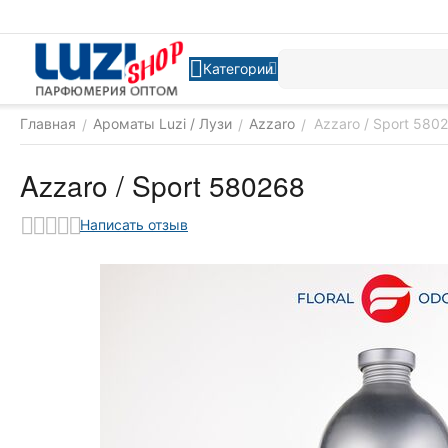
Категории
Главная
Ароматы Luzi / Лузи
Azzaro
Azzaro / Sport 580
/
/
/
Azzaro / Sport 580268
Написать отзыв