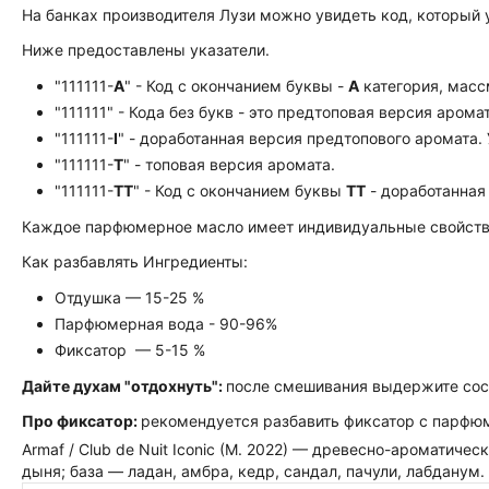
На банках производителя Лузи можно увидеть код, который 
Ниже предоставлены указатели.
"111111-
А
" - Код с окончанием буквы -
А
категория, масс
"111111" - Кода без букв - это предтоповая версия аромат
"111111-
I
" - доработанная версия предтопового аромата.
"111111-
Т
" - топовая версия аромата.
"111111-
ТТ
" - Код с окончанием буквы
TT
- доработанная
Каждое парфюмерное масло имеет индивидуальные свойства:
Как разбавлять Ингредиенты:
Отдушка — 15-25 %
Парфюмерная вода - 90-96%
Фиксатор — 5-15 %
Дайте духам "отдохнуть":
после смешивания выдержите сост
Про фиксатор:
рекомендуется разбавить фиксатор с парфюме
Armaf / Club de Nuit Iconic (M. 2022) — древесно-ароматиче
дыня; база — ладан, амбра, кедр, сандал, пачули, лабдан