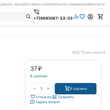
сделать заказ
Доставка и оплата
Пункты самовывоза
Контакты
+7(969)067-33-33
КОД:
new_mart_018
‍37‍
₽
В наличии
+
−
В корзину
Отложить
Сравнить
Задать вопрос