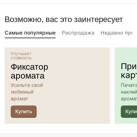
Возможно, вас это заинтересует
Самые популярные
Распродажа
Недавно про
Улучшает
стойкость
При
Фиксатор
аромата
кар
Усильте свой
Печат
любимый
наклей
аромат
арома
Купить
Купи