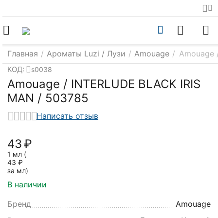
Главная
/
Ароматы Luzi / Лузи
/
Amouage
/
Amouage 
КОД:
s0038
Amouage / INTERLUDE BLACK IRIS
MAN / 503785
Написать отзыв
‍43‍
₽
1 мл (
43
₽
за мл)
В наличии
Бренд
Amouage