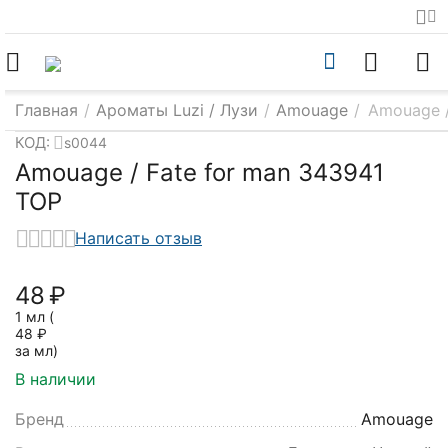
Главная
/
Ароматы Luzi / Лузи
/
Amouage
/
Amouage /
КОД:
s0044
Amouage / Fate for man 343941
TOP
Написать отзыв
‍48‍
₽
1 мл (
48
₽
за мл)
В наличии
Бренд
Amouage