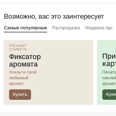
Возможно, вас это заинтересует
Самые популярные
Распродажа
Недавно про
Улучшает
стойкость
При
Фиксатор
аромата
кар
Усильте свой
Печат
любимый
наклей
аромат
арома
Купить
Купи