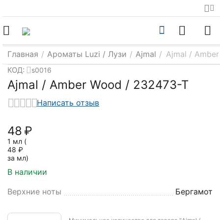
Главная
/
Ароматы Luzi / Лузи
/
Ajmal
/
Ajmal / Ambe
КОД:
s0016
Ajmal / Amber Wood / 232473-T
Написать отзыв
‍48‍
₽
1 мл (
48
₽
за мл)
В наличии
Верхние ноты
Бергамот