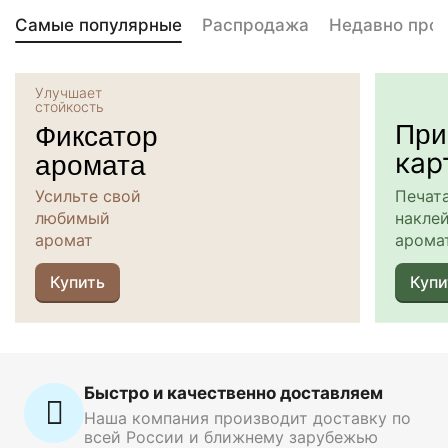
Самые популярные
Распродажа
Недавно про
Улучшает
стойкость
При
Фиксатор
аромата
кар
Усильте свой
Печат
любимый
наклей
аромат
арома
Купить
Купи
Быстро и качественно доставляем
Наша компания производит доставку по
всей России и ближнему зарубежью