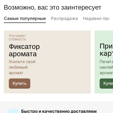
Возможно, вас это заинтересует
Самые популярные
Распродажа
Недавно про
Улучшает
стойкость
При
Фиксатор
аромата
кар
Усильте свой
Печат
любимый
наклей
аромат
арома
Купить
Купи
Быстро и качественно доставляем