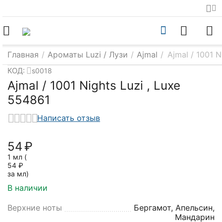
Главная
/
Ароматы Luzi / Лузи
/
Ajmal
/
Ajmal / 1001 N
КОД:
s0018
Ajmal / 1001 Nights Luzi , Luxe
554861
Написать отзыв
‍54‍
₽
1 мл (
54
₽
за мл)
В наличии
Верхние ноты
Бергамот, Апельсин,
Мандарин