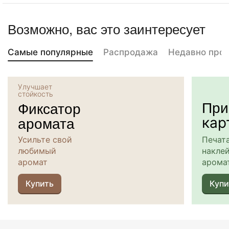
Возможно, вас это заинтересует
Самые популярные
Распродажа
Недавно про
Улучшает
стойкость
При
Фиксатор
аромата
кар
Усильте свой
Печат
любимый
наклей
аромат
арома
Купить
Купи