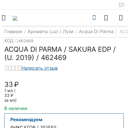
Главная
/
Ароматы Luzi / Лузи
/
Acqua Di Parma
/
ACQ
КОД:
462469
ACQUA DI PARMA / SAKURA EDP /
(U. 2019) / 462469
Написать отзыв
‍33‍
₽
1 мл (
33
₽
за мл)
В наличии
Рекомендуем
ФИКСАТОР / 351550