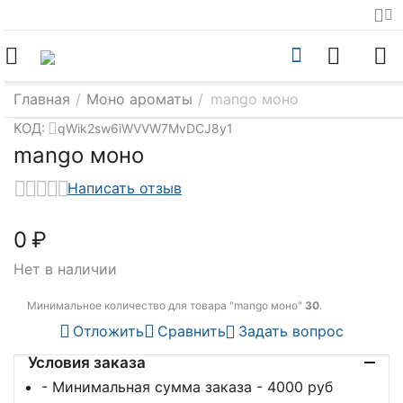
Главная
/
Моно ароматы
/
mango моно
КОД:
qWik2sw6iWVVW7MvDCJ8y1
mango моно
Написать отзыв
‍0‍
₽
Нет в наличии
Минимальное количество для товара "mango моно"
30
.
Отложить
Сравнить
Задать вопрос
Условия заказа
- Минимальная сумма заказа - 4000 руб