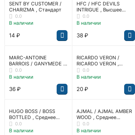
SENT BY CUSTOMER /
HFC / HFC DEVILS
CHARIZMA , Стандарт
INTRIGUE , Высшее
качество
0.0
0.0
В наличии
В наличии
‍14‍
₽
‍38‍
₽
MARC-ANTOINE
RICARDO VERON /
BARROIS / GANYMEDE ,
RICARDO VERON ,
Высшее качество
Среднее качество
0.0
0.0
В наличии
В наличии
‍36‍
₽
‍20‍
₽
HUGO BOSS / BOSS
AJMAL / AJMAL AMBER
BOTTLED , Среднее
WOOD , Среднее
качество
качество
0.0
0.0
В наличии
В наличии