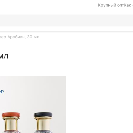
Крупный опт
Как 
зер Арабиан, 30 мл
мл