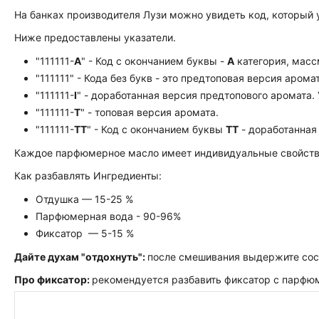
На банках производителя Лузи можно увидеть код, который 
Ниже предоставлены указатели.
"111111-
А
" - Код с окончанием буквы -
А
категория, масс
"111111" - Кода без букв - это предтоповая версия аромат
"111111-
I
" - доработанная версия предтопового аромата.
"111111-
Т
" - топовая версия аромата.
"111111-
ТТ
" - Код с окончанием буквы
TT
- доработанная
Каждое парфюмерное масло имеет индивидуальные свойства:
Как разбавлять Ингредиенты:
Отдушка — 15-25 %
Парфюмерная вода - 90-96%
Фиксатор — 5-15 %
Дайте духам "отдохнуть":
после смешивания выдержите сост
Про фиксатор:
рекомендуется разбавить фиксатор с парфюме